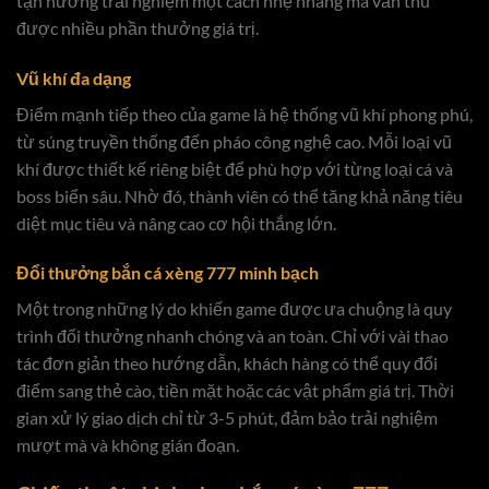
tận hưởng trải nghiệm một cách nhẹ nhàng mà vẫn thu
được nhiều phần thưởng giá trị.
Vũ khí đa dạng
Điểm mạnh tiếp theo của game là hệ thống vũ khí phong phú,
từ súng truyền thống đến pháo công nghệ cao. Mỗi loại vũ
khí được thiết kế riêng biệt để phù hợp với từng loại cá và
boss biển sâu. Nhờ đó, thành viên có thể tăng khả năng tiêu
diệt mục tiêu và nâng cao cơ hội thắng lớn.
Đổi thưởng bắn cá xèng 777 minh bạch
Một trong những lý do khiến game được ưa chuộng là quy
trình đổi thưởng nhanh chóng và an toàn. Chỉ với vài thao
tác đơn giản theo hướng dẫn, khách hàng có thể quy đổi
điểm sang thẻ cào, tiền mặt hoặc các vật phẩm giá trị. Thời
gian xử lý giao dịch chỉ từ 3-5 phút, đảm bảo trải nghiệm
mượt mà và không gián đoạn.