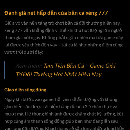
Đánh giá nét hấp dẫn của bắn cá xèng 777
Giữa vô vàn nền tảng trò chơi bắn cá đổi thưởng hiện nay,
xèng 777 vẫn khẳng định vị thế khi thu hút lượng lớn người
tham gia mỗi ngày. Không phải ngẫu nhiên mà tựa game này
lại được yêu thích đến vậy – tất cả là nhờ những điểm cộng
vượt trội dưới đây:
Xem thêm:
Tam Tiên Bắn Cá – Game Giải
Trí Đổi Thưởng Hot Nhất Hiện Nay
Giao diện sống động
Ngay khi bước vào game, hội viên sẽ ấn tượng với không
gian biển sâu được tái hiện bằng đồ họa 3D chân thực và
mượt mà. Hệ thống hình ảnh được chăm chút kỹ lưỡng, kết
hợp cùng âm thanh sống động giúp bạn như đang lặn sâu
vào lòng đại dương. Khách hàng sẽ săn lùng những loài thủy