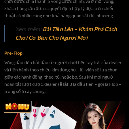
chơi được chia thành 5 vòng cược chính, và ở mỗi vòng,
khách hàng cần đưa ra quyết định hợp lý dựa trên chiến
thuật cá nhân cũng như khả năng quan sát đối phương.
Xem thêm:
Bài Tiến Lên – Khám Phá Cách
Chơi Cơ Bản Cho Người Mới
Pre-Flop
Vòng đầu tiên bắt đầu từ người chơi bên tay trái của dealer
và tiến hành theo chiều kim đồng hồ. Hội viên sẽ lựa chọn
giữa các hành động: theo, tố, hoặc bỏ. Sau khi mọi người
hoàn tất lượt cược, dealer sẽ lật 3 lá đầu tiên – gọi là Flop –
trong số 5 cây chung.