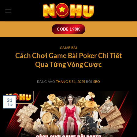
Bỏ
qua
nội
dung
CODE 198K
GAME BÀI
Cách Chơi Game Bài Poker Chi Tiết
Qua Từng Vòng Cược
ĐĂNG VÀO
THÁNG 5 31, 2025
BỞI
SEO
31
Th5