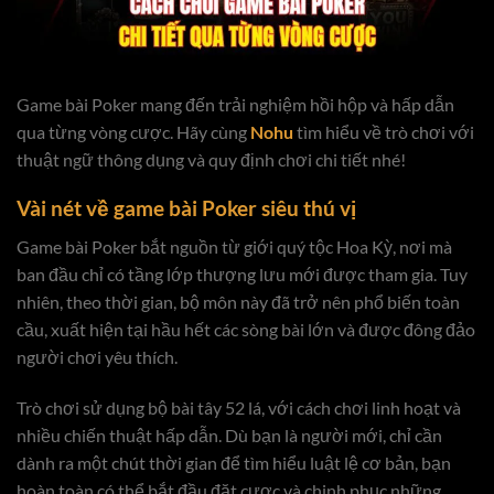
Game bài Poker mang đến trải nghiệm hồi hộp và hấp dẫn
qua từng vòng cược. Hãy cùng
Nohu
tìm hiểu về trò chơi với
thuật ngữ thông dụng và quy định chơi chi tiết nhé!
Vài nét về game bài Poker siêu thú vị
Game bài Poker bắt nguồn từ giới quý tộc Hoa Kỳ, nơi mà
ban đầu chỉ có tầng lớp thượng lưu mới được tham gia. Tuy
nhiên, theo thời gian, bộ môn này đã trở nên phổ biến toàn
cầu, xuất hiện tại hầu hết các sòng bài lớn và được đông đảo
người chơi yêu thích.
Trò chơi sử dụng bộ bài tây 52 lá, với cách chơi linh hoạt và
nhiều chiến thuật hấp dẫn. Dù bạn là người mới, chỉ cần
dành ra một chút thời gian để tìm hiểu luật lệ cơ bản, bạn
hoàn toàn có thể bắt đầu đặt cược và chinh phục những