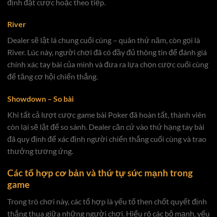
định đặt cược hoặc theo tiếp.
River
Dealer sẽ lật lá chung cuối cùng – quân thứ năm, còn gọi là
River. Lúc này, người chơi đã có đầy đủ thông tin để đánh giá
chính xác tay bài của mình và đưa ra lựa chọn cược cuối cùng
để tăng cơ hội chiến thắng.
Showdown – So bài
Khi tất cả lượt cược game bài Poker đã hoàn tất, thành viên
còn lại sẽ lật để so sánh. Dealer căn cứ vào thứ hạng tay bài
đã quy định để xác định người chiến thắng cuối cùng và trao
thưởng tương ứng.
Các tổ hợp cơ bản và thứ tự sức mạnh trong
game
Trong trò chơi này, các tổ hợp là yếu tố then chốt quyết định
thắng thua giữa những người chơi. Hiểu rõ các bộ mạnh, yếu