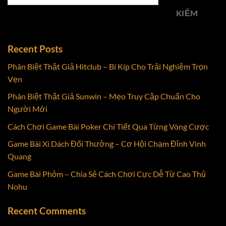
KIẾM
Recent Posts
Phân Biệt Thật Giả Hitclub – Bí Kíp Cho Trải Nghiệm Trọn
Vẹn
Phân Biệt Thật Giả Sunwin – Mẹo Truy Cập Chuẩn Cho
Người Mới
Cách Chơi Game Bài Poker Chi Tiết Qua Từng Vòng Cược
Game Bài Xì Dách Đổi Thưởng – Cơ Hội Chạm Đỉnh Vinh
Quang
Game Bài Phỏm – Chia Sẻ Cách Chơi Cực Dễ Từ Cao Thủ
Nohu
Recent Comments