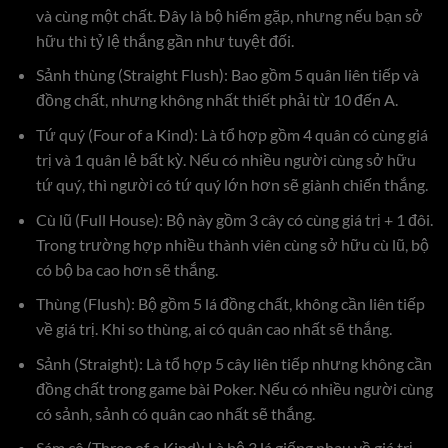
và cùng một chất. Đây là bộ hiếm gặp, nhưng nếu bạn sở
hữu thì tỷ lệ thắng gần như tuyệt đối.
Sảnh thùng (Straight Flush): Bao gồm 5 quân liên tiếp và
đồng chất, nhưng không nhất thiết phải từ 10 đến A.
Tứ quý (Four of a Kind): Là tổ hợp gồm 4 quân có cùng giá
trị và 1 quân lẻ bất kỳ. Nếu có nhiều người cùng sở hữu
tứ quý, thì người có tứ quý lớn hơn sẽ giành chiến thắng.
Cù lũ (Full House): Bộ này gồm 3 cây có cùng giá trị + 1 đôi.
Trong trường hợp nhiều thành viên cùng sở hữu cù lũ, bộ
có bộ ba cao hơn sẽ thắng.
Thùng (Flush): Bộ gồm 5 lá đồng chất, không cần liên tiếp
về giá trị. Khi so thùng, ai có quân cao nhất sẽ thắng.
Sảnh (Straight): Là tổ hợp 5 cây liên tiếp nhưng không cần
đồng chất trong game bài Poker. Nếu có nhiều người cùng
có sảnh, sảnh có quân cao nhất sẽ thắng.
Sám cô (Three of a Kind): Là bộ 3 lá giống nhau về giá trị